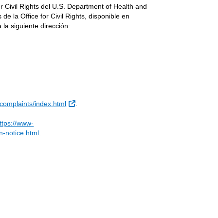
r Civil Rights del U.S. Department of Health and
 la Office for Civil Rights, disponible en
 la siguiente dirección:
Sitio Externo
/complaints/index.html
.
ttps://www-
n-notice.html
.