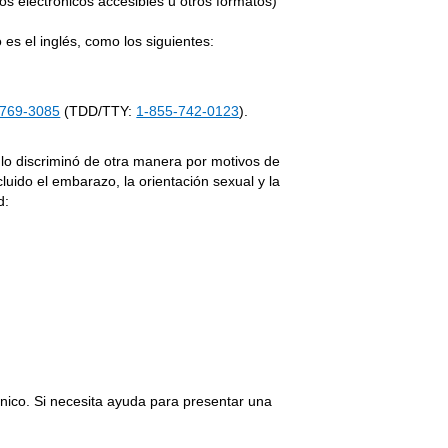
tos electrónicos accesibles u otros formatos)
es el inglés, como los siguientes:
-769-3085
(TDD/TTY:
1-855-742-0123
).
 lo discriminó de otra manera por motivos de
cluido el embarazo, la orientación sexual y la
d:
ónico. Si necesita ayuda para presentar una