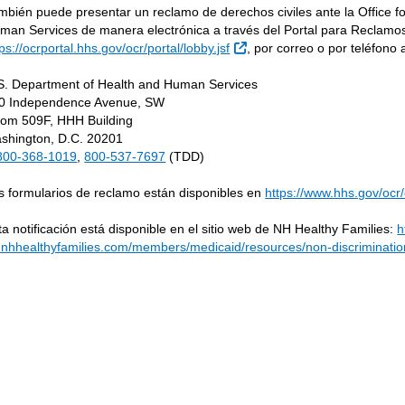
mbién puede presentar un reclamo de derechos civiles ante la Office fo
man Services de manera electrónica a través del Portal para Reclamos de
Sitio Externo
tps://ocrportal.hhs.gov/ocr/portal/lobby.jsf
, por correo o por teléfono a
S. Department of Health and Human Services
0 Independence Avenue, SW
om 509F, HHH Building
shington, D.C. 20201
800-368-1019
,
800-537-7697
(TDD)
s formularios de reclamo están disponibles en
https://www.hhs.gov/ocr
ta notificación está disponible en el sitio web de NH Healthy Families:
h
.nhhealthyfamilies.com/members/medicaid/resources/non-discriminatio