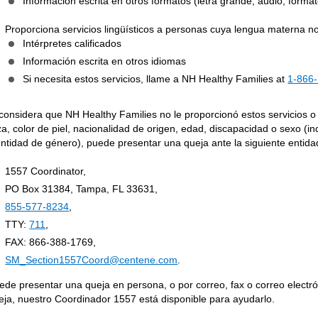
Información escrita en otros formatos (letra grande, audio, forma
Proporciona servicios lingüísticos a personas cuya lengua materna no 
Intérpretes calificados
Información escrita en otros idiomas
Si necesita estos servicios, llame a NH Healthy Families at
1-866
 considera que NH Healthy Families no le proporcionó estos servicios o
za, color de piel, nacionalidad de origen, edad, discapacidad o sexo (in
entidad de género), puede presentar una queja ante la siguiente entida
1557 Coordinator,
PO Box 31384, Tampa, FL 33631,
855-577-8234
,
TTY:
711
,
FAX: 866-388-1769,
SM_Section1557Coord@centene.com
.
ede presentar una queja en persona, o por correo, fax o correo electr
eja, nuestro Coordinador 1557 está disponible para ayudarlo.