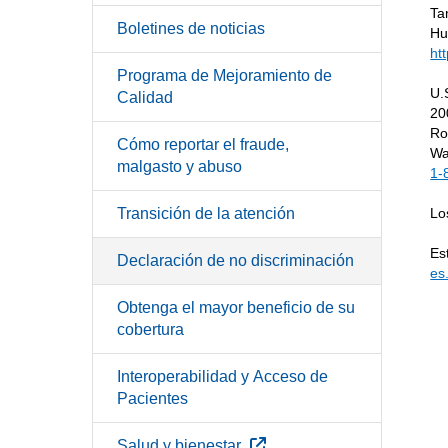
Ta
Boletines de noticias
Hu
ht
Programa de Mejoramiento de
U.
Calidad
20
Ro
Cómo reportar el fraude,
Wa
malgasto y abuso
1-
Transición de la atención
Lo
Es
Declaración de no discriminación
es
Obtenga el mayor beneficio de su
cobertura
Interoperabilidad y Acceso de
Pacientes
Sitio Externo
Salud y bienestar