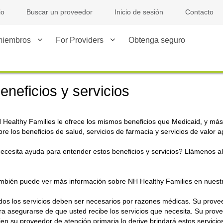
io
Buscar un proveedor
Inicio de sesión
Contacto
miembros
For Providers
Obtenga seguro
eneficios y servicios
 Healthy Families le ofrece los mismos beneficios que Medicaid, y má
bre los beneficios de salud, servicios de farmacia y servicios de valor
ecesita ayuda para entender estos beneficios y servicios? Llámenos
mbién puede ver más información sobre NH Healthy Families en nues
dos los servicios deben ser necesarios por razones médicas. Su provee
ra asegurarse de que usted recibe los servicios que necesita. Su prov
ien su proveedor de atención primaria lo derive brindará estos servicio