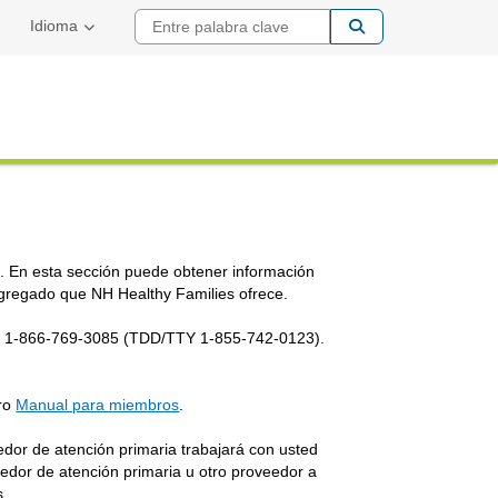
Entre palabra cla
Idioma
s. En esta sección puede obtener información
 agregado que NH Healthy Families ofrece.
 al 1-866-769-3085 (TDD/TTY 1-855-742-0123).
tro
Manual para miembros
.
dor de atención primaria trabajará con usted
eedor de atención primaria u otro proveedor a
s.